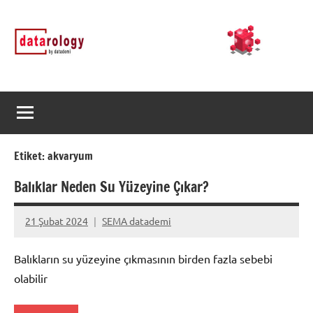
İçeriğe
DATArology
DATA-
geç
rology
by
datademi
Etiket:
akvaryum
Balıklar Neden Su Yüzeyine Çıkar?
21 Şubat 2024
SEMA datademi
Yorum
yapılmamış
Balıkların su yüzeyine çıkmasının birden fazla sebebi
olabilir