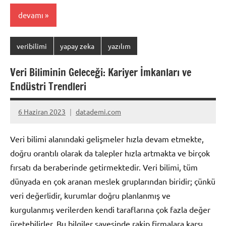
devamı
veribilimi
yapay zeka
yazılım
Veri Biliminin Geleceği: Kariyer İmkanları ve
Endüstri Trendleri
6 Haziran 2023
datademi.com
Yorum
yapılmamış
Veri bilimi alanındaki gelişmeler hızla devam etmekte,
doğru orantılı olarak da talepler hızla artmakta ve birçok
fırsatı da beraberinde getirmektedir. Veri bilimi, tüm
dünyada en çok aranan meslek gruplarından biridir; çünkü
veri değerlidir, kurumlar doğru planlanmış ve
kurgulanmış verilerden kendi taraflarına çok fazla değer
üretebilirler. Bu bilgiler sayesinde rakip firmalara karşı