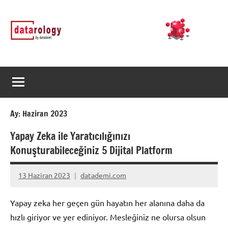
İçeriğe
DATArology
DATA-
geç
rology
by
datademi
Ay:
Haziran 2023
Yapay Zeka ile Yaratıcılığınızı
Konuşturabileceğiniz 5 Dijital Platform
13 Haziran 2023
datademi.com
Yorum
yapılmamış
Yapay zeka her geçen gün hayatın her alanına daha da
hızlı giriyor ve yer ediniyor. Mesleğiniz ne olursa olsun