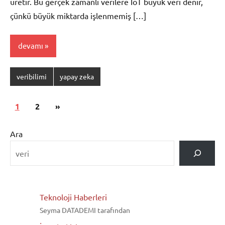
üretir. Bu gerçek zamanlı verilere IoT büyük veri denir,
çünkü büyük miktarda işlenmemiş […]
devamı
veribilimi
yapay zeka
Yazı
Sonraki
1
2
»
gezinmesi
yazılar
Ara
Teknoloji Haberleri
Seyma DATADEMI tarafından