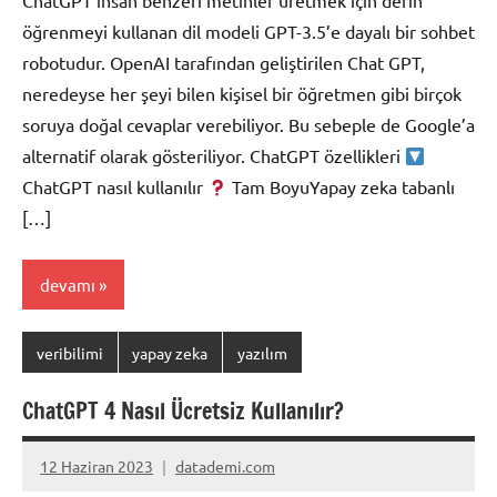
ChatGPT insan benzeri metinler üretmek için derin
öğrenmeyi kullanan dil modeli GPT-3.5’e dayalı bir sohbet
robotudur. OpenAI tarafından geliştirilen Chat GPT,
neredeyse her şeyi bilen kişisel bir öğretmen gibi birçok
soruya doğal cevaplar verebiliyor. Bu sebeple de Google’a
alternatif olarak gösteriliyor. ChatGPT özellikleri
ChatGPT nasıl kullanılır
Tam BoyuYapay zeka tabanlı
[…]
devamı
veribilimi
yapay zeka
yazılım
ChatGPT 4 Nasıl Ücretsiz Kullanılır?
12 Haziran 2023
datademi.com
Yorum