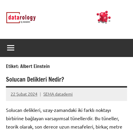
İçeriğe
DATArology
DATA-
geç
rology
by
datademi
Etiket:
Albert Einstein
Solucan Delikleri Nedir?
22 Şubat 2024
SEMA datademi
Yorum
yapılmamış
Solucan delikleri, uzay-zamandaki iki farklı noktayı
birbirine bağlayan varsayımsal tünellerdir. Bu tüneller,
teorik olarak, son derece uzun mesafeleri, birkaç metre