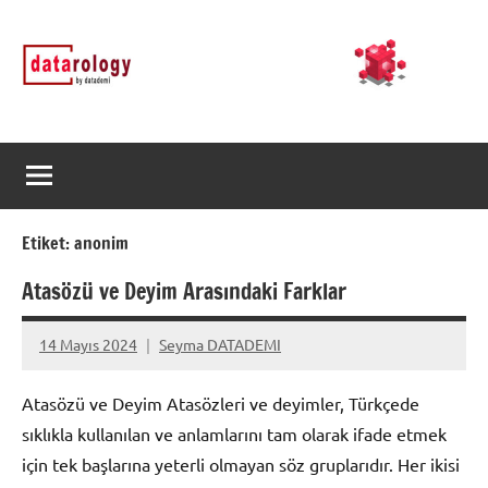
İçeriğe
DATArology
DATA-
geç
rology
by
datademi
Etiket:
anonim
Atasözü ve Deyim Arasındaki Farklar
14 Mayıs 2024
Seyma DATADEMI
Yorum
yapılmamış
Atasözü ve Deyim Atasözleri ve deyimler, Türkçede
sıklıkla kullanılan ve anlamlarını tam olarak ifade etmek
için tek başlarına yeterli olmayan söz gruplarıdır. Her ikisi