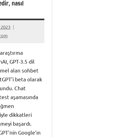
dir, nasıl
 2023
.com
ş
 araştırma
nAI, GPT-3.5 dil
emel alan sohbet
tGPT’i beta olarak
sundu. Chat
test aşamasında
rağmen
iyle dikkatleri
meyi başardı.
GPT’nin Google‘ın