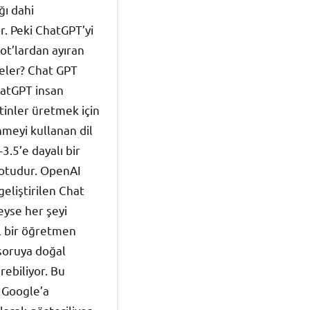
ğı dahi
. Peki ChatGPT’yi
ot’lardan ayıran
neler? Chat GPT
atGPT insan
inler üretmek için
meyi kullanan dil
3.5’e dayalı bir
otudur. OpenAI
geliştirilen Chat
yse her şeyi
el bir öğretmen
 soruya doğal
rebiliyor. Bu
 Google’a