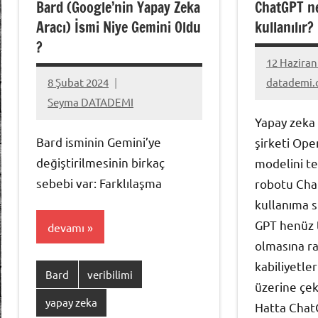
Bard (Google’nin Yapay Zeka
ChatGPT ne
Aracı) İsmi Niye Gemini Oldu
kullanılır?
?
12 Haziran
Yorum
8 Şubat 2024
datademi
yapılmamı
Yorum
Seyma DATADEMI
yapılmamış
Yapay zeka
Bard isminin Gemini’ye
şirketi Ope
değiştirilmesinin birkaç
modelini t
sebebi var: Farklılaşma
robotu Cha
kullanıma 
GPT henüz 
devamı
olmasına 
kabiliyetler
Bard
veribilimi
üzerine çek
yapay zeka
Hatta Chat