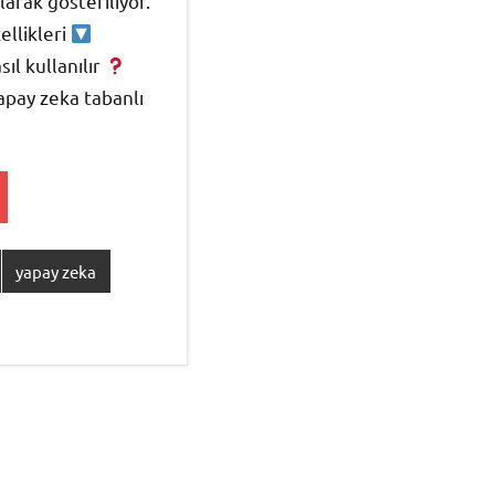
larak gösteriliyor.
llikleri
ıl kullanılır
pay zeka tabanlı
yapay zeka