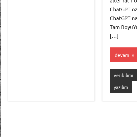
alternatif o
ChatGPT öze
ChatGPT nas
Tam BoyuYa
[…]
devamı
veribilimi
yazılım