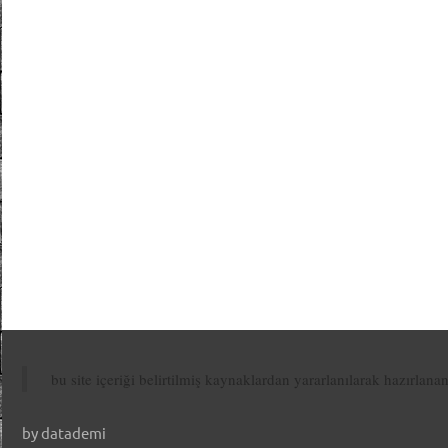
bu site içeriği belirtilmiş kaynaklardan yararlanılarak hazırlana
by datademi