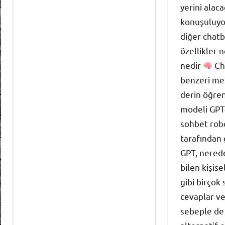
yerini alaca
konuşuluyor
diğer chatb
özellikler 
nedir
Ch
benzeri met
derin öğren
modeli GPT-
sohbet rob
tarafından 
GPT, nerede
bilen kişis
gibi birçok
cevaplar ve
sebeple de