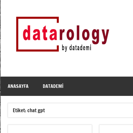
İçeriğe
geç
DATArology
DATA-
rology
by
datademi
ANASAYFA
DATADEMI
Etiket:
chat gpt