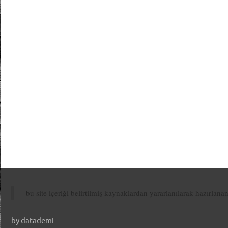
bu site içeriği belirtilmiş kaynaklardan yararlanılarak hazırlana
by datademi