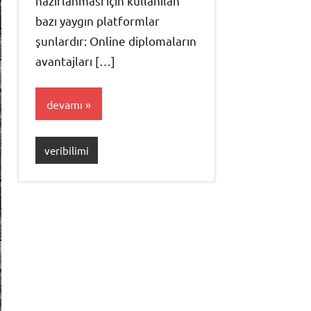
hazırlanması için kullanılan
bazı yaygın platformlar
şunlardır: Online diplomaların
avantajları […]
devamı
veribilimi