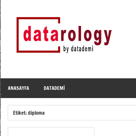
İçeriğe
geç
DATArology
DATA-
rology
by
datademi
ANASAYFA
DATADEMI
Etiket:
diploma