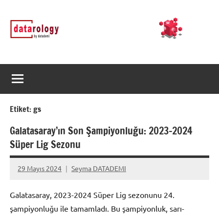
İçeriğe
DATArology
DATA-
geç
rology
by
datademi
Etiket:
gs
Galatasaray’ın Son Şampiyonluğu: 2023-2024
Süper Lig Sezonu
29 Mayıs 2024
Seyma DATADEMI
Yorum
yapılmamış
Galatasaray, 2023-2024 Süper Lig sezonunu 24.
şampiyonluğu ile tamamladı. Bu şampiyonluk, sarı-