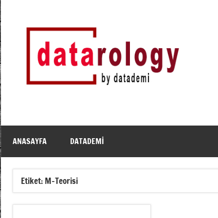
İçeriğe
geç
DATArology
DATA-
rology
by
datademi
ANASAYFA
DATADEMI
Etiket:
M-Teorisi