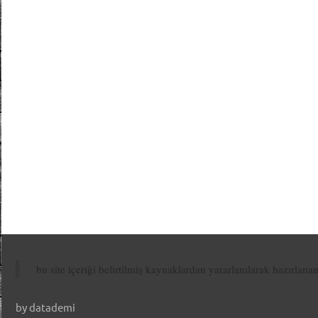
bu site içeriği belirtilmiş kaynaklardan yararlanılarak hazırlana
by datademi