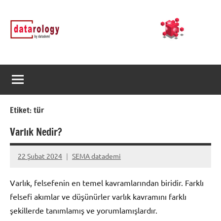
İçeriğe
DATArology
DATA-
geç
rology
by
datademi
Etiket:
tür
Varlık Nedir?
22 Şubat 2024
SEMA datademi
Yorum
yapılmamış
Varlık, felsefenin en temel kavramlarından biridir. Farklı
felsefi akımlar ve düşünürler varlık kavramını farklı
şekillerde tanımlamış ve yorumlamışlardır.