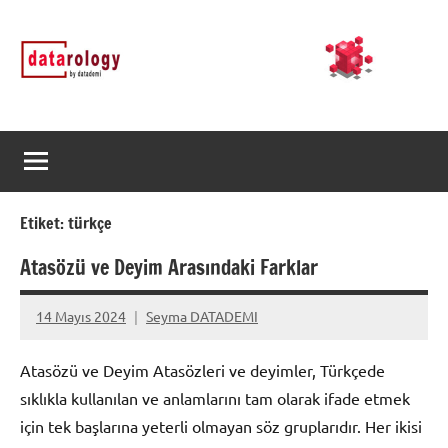
İçeriğe
DATArology
DATA-
geç
rology
by
datademi
Etiket:
türkçe
Atasözü ve Deyim Arasındaki Farklar
14 Mayıs 2024
Seyma DATADEMI
Yorum
yapılmamış
Atasözü ve Deyim Atasözleri ve deyimler, Türkçede
sıklıkla kullanılan ve anlamlarını tam olarak ifade etmek
için tek başlarına yeterli olmayan söz gruplarıdır. Her ikisi