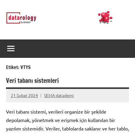
İçeriğe
DATArology
DATA-
geç
rology
by
datademi
Etiket:
VTYS
Veri tabanı sistemleri
21 Şubat 2024
SEMA datademi
Yorum
yapılmamış
Veri tabanı sistemi, verileri organize bir şekilde
depolamak, yönetmek ve erişmek için kullanılan bir
yazılım sistemidir. Veriler, tablolarda saklanır ve her tablo,