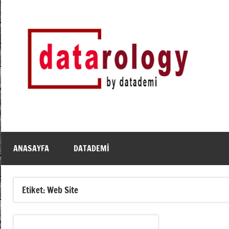
İçeriğe
geç
DATArology
DATA-
rology
by
datademi
ANASAYFA
DATADEMI
Etiket:
Web Site