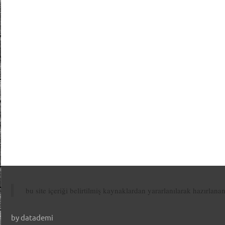
bu site içeriği belirtilmiş kaynaklardan yararlanılarak hazırlana
by datademi