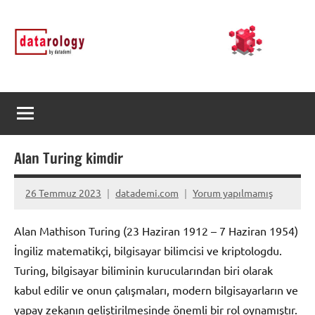
İçeriğe
DATArology
DATA-
geç
rology
by
datademi
Alan Turing kimdir
26 Temmuz 2023
datademi.com
Yorum yapılmamış
Alan Mathison Turing (23 Haziran 1912 – 7 Haziran 1954)
İngiliz matematikçi, bilgisayar bilimcisi ve kriptologdu.
Turing, bilgisayar biliminin kurucularından biri olarak
kabul edilir ve onun çalışmaları, modern bilgisayarların ve
yapay zekanın geliştirilmesinde önemli bir rol oynamıştır.