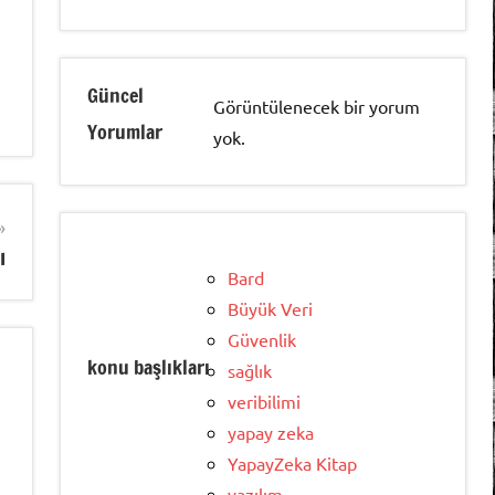
Güncel
Görüntülenecek bir yorum
Yorumlar
yok.
ı
Bard
Büyük Veri
Güvenlik
konu başlıkları
sağlık
veribilimi
yapay zeka
YapayZeka Kitap
yazılım