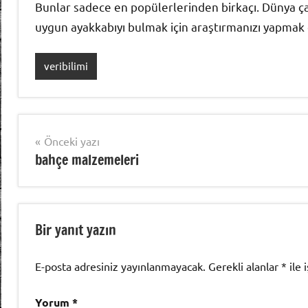
Bunlar sadece en popülerlerinden birkaçı. Dünya ça
uygun ayakkabıyı bulmak için araştırmanızı yapmak 
veribilimi
Yazı
Önceki yazı
bahçe malzemeleri
gezinmesi
Bir yanıt yazın
E-posta adresiniz yayınlanmayacak.
Gerekli alanlar
*
ile 
Yorum
*