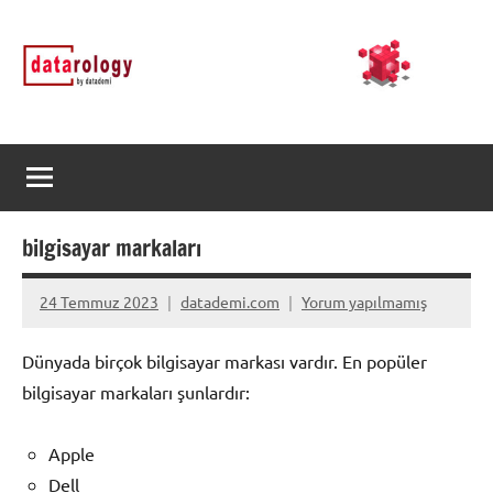
İçeriğe
DATArology
DATA-
geç
rology
by
datademi
bilgisayar markaları
24 Temmuz 2023
datademi.com
Yorum yapılmamış
Dünyada birçok bilgisayar markası vardır. En popüler
bilgisayar markaları şunlardır:
Apple
Dell