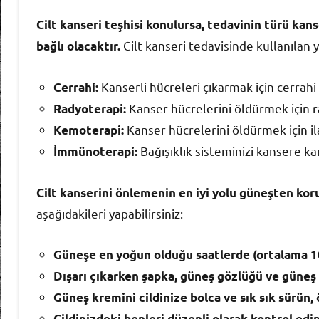
Cilt kanseri teşhisi konulursa, tedavinin türü kan
Cilt kanseri tedavisinde kullanılan 
bağlı olacaktır.
Kanserli hücreleri çıkarmak için cerrahi k
Cerrahi:
Kanser hücrelerini öldürmek için ra
Radyoterapi:
Kanser hücrelerini öldürmek için ilaç
Kemoterapi:
Bağışıklık sisteminizi kansere kar
İmmünoterapi:
Cilt kanserini önlemenin en iyi yolu güneşten kor
aşağıdakileri yapabilirsiniz:
Güneşe en yoğun olduğu saatlerde (ortalama 10:
Dışarı çıkarken şapka, güneş gözlüğü ve güneş 
Güneş kremini cildinize bolca ve sık sık sürün,
Cildinizdeki benleri düzenli olarak kontrol edi