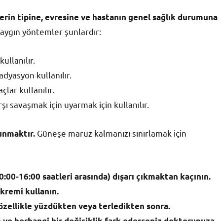
serin tipine, evresine ve hastanın genel sağlık durumuna
yaygın yöntemler şunlardır:
ullanılır.
dyasyon kullanılır.
lar kullanılır.
şı savaşmak için uyarmak için kullanılır.
Güneşe maruz kalmanızı sınırlamak için
unmaktır.
00-16:00 saatleri arasında) dışarı çıkmaktan kaçının.
kremi kullanın.
 özellikle yüzdükten veya terledikten sonra.
n ve herhangi bir değişiklik fark ederseniz doktorunuza