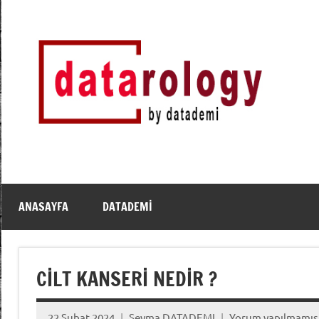
İçeriğe
geç
DATArology
DATA-
rology
by
datademi
ANASAYFA
DATADEMI
CİLT KANSERİ NEDİR ?
22 Şubat 2024
Seyma DATADEMI
Yorum yapılmamış