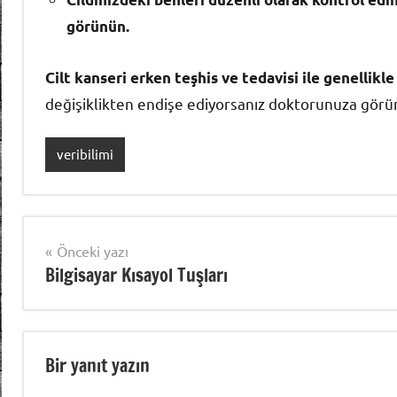
görünün.
Cilt kanseri erken teşhis ve tedavisi ile genellikle 
değişiklikten endişe ediyorsanız doktorunuza görü
veribilimi
Yazı
Önceki yazı
Bilgisayar Kısayol Tuşları
gezinmesi
Bir yanıt yazın