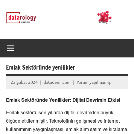
İçeriğe
DATArology
DATA-
geç
rology
by
datademi
Emlak Sektöründe yenilikler
22 Şubat 2024
datademi.com
Yorum yapılmamış
Emlak Sektöründe Yenilikler: Dijital Devrimin Etkisi
Emlak sektörü,
son yıllarda dijital devrimden büyük
ölçüde etkilenmiştir.
Teknolojinin gelişmesi ve internet
kullanımının yaygınlaşması,
emlak alım satım ve kiralama