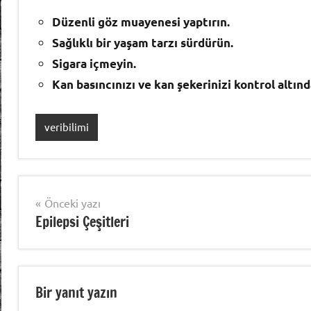
Düzenli göz muayenesi yaptırın.
Sağlıklı bir yaşam tarzı sürdürün.
Sigara içmeyin.
Kan basıncınızı ve kan şekerinizi kontrol altınd
veribilimi
Yazı
Önceki yazı
Epilepsi Çeşitleri
gezinmesi
Bir yanıt yazın