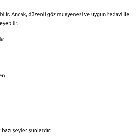
ilir. Ancak, düzenli göz muayenesi ve uygun tedavi ile,
yebilir.
ır:
en
 bazı şeyler şunlardır: