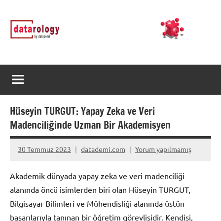
İçeriğe
DATArology
DATA-
geç
rology
by
datademi
Hüseyin TURGUT: Yapay Zeka ve Veri
Madenciliğinde Uzman Bir Akademisyen
30 Temmuz 2023
datademi.com
Yorum yapılmamış
Akademik dünyada yapay zeka ve veri madenciliği
alanında öncü isimlerden biri olan Hüseyin TURGUT,
Bilgisayar Bilimleri ve Mühendisliği alanında üstün
başarılarıyla tanınan bir öğretim görevlisidir. Kendisi,