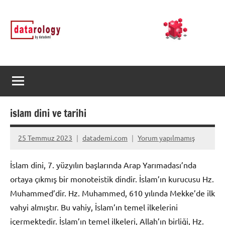
İçeriğe
DATArology
DATA-
geç
rology
by
datademi
islam dini ve tarihi
25 Temmuz 2023
datademi.com
Yorum yapılmamış
İslam dini, 7. yüzyılın başlarında Arap Yarımadası’nda
ortaya çıkmış bir monoteistik dindir. İslam’ın kurucusu Hz.
Muhammed’dir. Hz. Muhammed, 610 yılında Mekke’de ilk
vahyi almıştır. Bu vahiy, İslam’ın temel ilkelerini
içermektedir. İslam’ın temel ilkeleri, Allah’ın birliği, Hz.