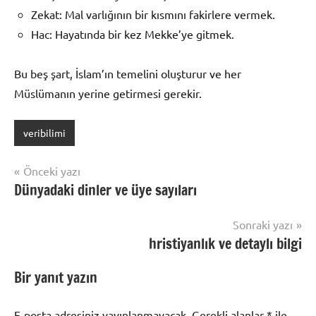
Zekat: Mal varlığının bir kısmını fakirlere vermek.
Hac: Hayatında bir kez Mekke’ye gitmek.
Bu beş şart, İslam’ın temelini oluşturur ve her
Müslümanın yerine getirmesi gerekir.
veribilimi
Yazı
Önceki yazı
Dünyadaki dinler ve üye sayıları
gezinmesi
Sonraki yazı
hristiyanlık ve detaylı bilgi
Bir yanıt yazın
E-posta adresiniz yayınlanmayacak.
Gerekli alanlar
*
ile