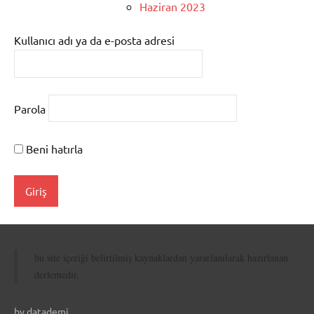
Haziran 2023
Kullanıcı adı ya da e-posta adresi
Parola
Beni hatırla
bu site içeriği belirtilmiş kaynaklardan yararlanılarak hazırlanan
derlemedir.
by datademi