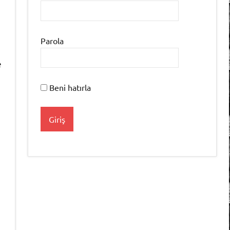
Parola
e
Beni hatırla
ı