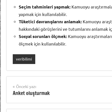
Kamuoyu araştırmalar
Seçim tahminleri yapmak:
yapmak için kullanılabilir.
Kamuoyu araştır
Tüketici davranışlarını anlamak:
hakkındaki görüşlerini ve tutumlarını anlamak için
Kamuoyu araştırmaları,
Sosyal sorunları ölçmek:
ölçmek için kullanılabilir.
veribilimi
Yazı
Önceki yazı
Anket oluşturmak
gezinmesi