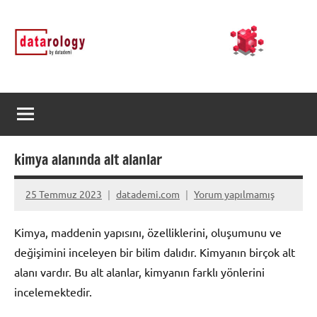
İçeriğe
DATArology
DATA-
geç
rology
by
datademi
kimya alanında alt alanlar
25 Temmuz 2023
datademi.com
Yorum yapılmamış
Kimya, maddenin yapısını, özelliklerini, oluşumunu ve
değişimini inceleyen bir bilim dalıdır. Kimyanın birçok alt
alanı vardır. Bu alt alanlar, kimyanın farklı yönlerini
incelemektedir.