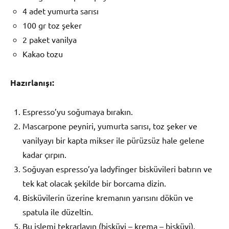
4 adet yumurta sarısı
100 gr toz şeker
2 paket vanilya
Kakao tozu
Hazırlanışı:
Espresso’yu soğumaya bırakın.
Mascarpone peyniri, yumurta sarısı, toz şeker ve
vanilyayı bir kapta mikser ile pürüzsüz hale gelene
kadar çırpın.
Soğuyan espresso’ya ladyfinger bisküvileri batırın ve
tek kat olacak şekilde bir borcama dizin.
Bisküvilerin üzerine kremanın yarısını dökün ve
spatula ile düzeltin.
Bu işlemi tekrarlayın (bisküvi – krema – bisküvi).