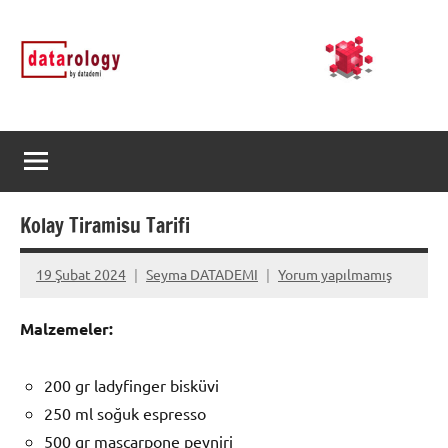
İçeriğe
DATArology
DATA-
geç
rology
by
datademi
Kolay Tiramisu Tarifi
19 Şubat 2024
Seyma DATADEMI
Yorum yapılmamış
Malzemeler:
200 gr ladyfinger bisküvi
250 ml soğuk espresso
500 gr mascarpone peyniri