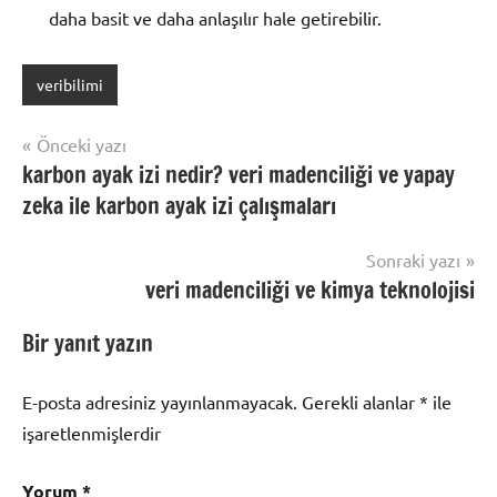
daha basit ve daha anlaşılır hale getirebilir.
veribilimi
Yazı
Önceki yazı
karbon ayak izi nedir? veri madenciliği ve yapay
gezinmesi
zeka ile karbon ayak izi çalışmaları
Sonraki yazı
veri madenciliği ve kimya teknolojisi
Bir yanıt yazın
E-posta adresiniz yayınlanmayacak.
Gerekli alanlar
*
ile
işaretlenmişlerdir
Yorum
*