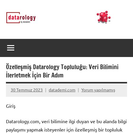
İçeriğe
DATArology
DATA-
geç
rology
by
datademi
Özelleşmiş Datarology Topluluğu: Veri Bilimini
İlerletmek İçin Bir Adım
30 Temmuz 2023
datademi.com
Yorum yapılmamış
Giriş
Datarology.com, veri bilimine ilgi duyan ve bu alanda bilgi
paylaşımı yapmak isteyenler için özelleşmiş bir topluluk