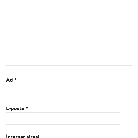
Ad
*
E-posta
*
İnternet sitesi