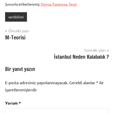
Şununla etiketlenmiş:
Dünya
,
Paranoya
,
Teori
veribilimi
Yazı
Önceki yazı
M-Teorisi
gezinmesi
Sonraki yazı
İstanbul Neden Kalabalık ?
Bir yanıt yazın
E-posta adresiniz yayınlanmayacak.
Gerekli alanlar
*
ile
işaretlenmişlerdir
Yorum
*