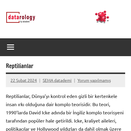
İçeriğe
DATArology
DATA-
geç
rology
by
datademi
Reptilianlar
22 Şubat 2024
SEMA datademi
Yorum yapılmamış
Reptilianlar, Dünya’yı kontrol eden gizli bir kertenkele
insan ırkı olduğuna dair komplo teorisidir. Bu teori,
1990’larda David Icke adında bir İngiliz komplo teorisyeni
tarafından popüler hale getirildi. Icke, kraliyet aileleri,
politikacılar ve Hollywood yıldızları da dahil olmak üzere