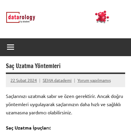
İçeriğe
DATArology
DATA-
geç
rology
by
datademi
Saç Uzatma Yöntemleri
22 Şubat 2024
SEMA datademi
Yorum yapılmamış
Saçlarınızı uzatmak sabır ve özen gerektirir. Ancak doğru
yöntemleri uygulayarak saçlarınızın daha hızlı ve sağlıklı
uzamasına yardımcı olabilirsiniz.
Saç Uzatma İpuçları: