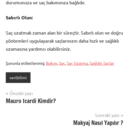
durumunuza ve saç bakımınıza bağlıdır.
Sabırlı Olun:
Saç uzatmak zaman alan bir süreçtir. Sabırlı olun ve doğru
yöntemleri uygulayarak saçlarınızın daha hızlı ve sağlıklı
uzamasına yardımcı olabilirsiniz.
Şununla etiketlenmiş:
Bakım
,
Saç
,
Saç Uzatma
,
Sağlıklı Saçlar
veribilimi
Yazı
Önceki yazı
Mauro Icardi Kimdir?
gezinmesi
Sonraki yazı
Makyaj Nasıl Yapılır ?