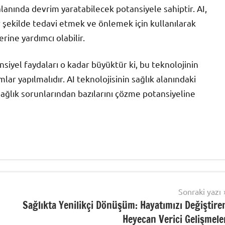
 alanında devrim yaratabilecek potansiyele sahiptir. AI,
ir şekilde tedavi etmek ve önlemek için kullanılarak
rine yardımcı olabilir.
nsiyel faydaları o kadar büyüktür ki, bu teknolojinin
ımlar yapılmalıdır. AI teknolojisinin sağlık alanındaki
sağlık sorunlarından bazılarını çözme potansiyeline
Sonraki yazı
Sağlıkta Yenilikçi Dönüşüm: Hayatımızı Değiştire
Heyecan Verici Gelişmele