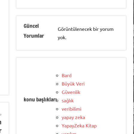
Güncel
Görüntülenecek bir yorum
Yorumlar
yok.
Bard
Büyük Veri
Güvenlik
konu başlıkları
sağlık
veribilimi
yapay zeka
n
YapayZeka Kitap
r
yazılım