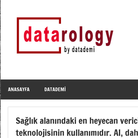
İçeriğe
geç
DATArology
DATA-
rology
by
datademi
ANASAYFA
DATADEMI
Sağlık alanındaki en heyecan verici
teknolojisinin kullanımıdır. AI, 