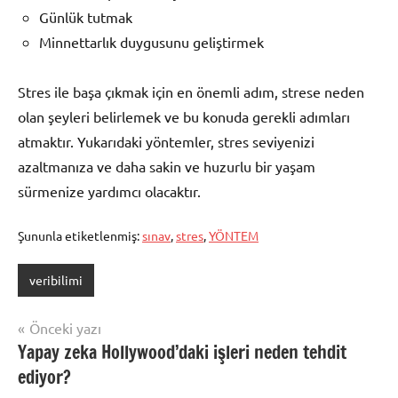
Günlük tutmak
Minnettarlık duygusunu geliştirmek
Stres ile başa çıkmak için en önemli adım, strese neden
olan şeyleri belirlemek ve bu konuda gerekli adımları
atmaktır. Yukarıdaki yöntemler, stres seviyenizi
azaltmanıza ve daha sakin ve huzurlu bir yaşam
sürmenize yardımcı olacaktır.
Şununla etiketlenmiş:
sınav
,
stres
,
YÖNTEM
veribilimi
Yazı
Önceki yazı
Yapay zeka Hollywood’daki işleri neden tehdit
gezinmesi
ediyor?