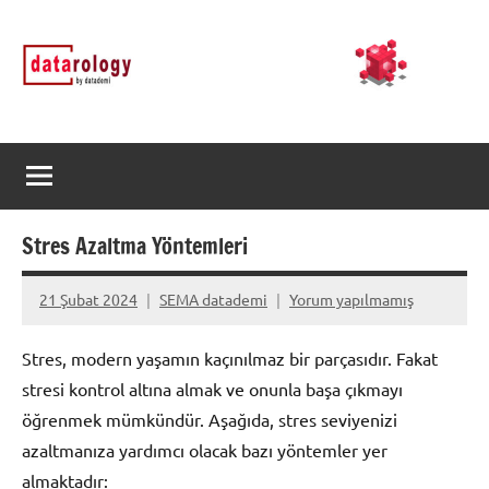
İçeriğe
DATArology
DATA-
geç
rology
by
datademi
Stres Azaltma Yöntemleri
21 Şubat 2024
SEMA datademi
Yorum yapılmamış
Stres, modern yaşamın kaçınılmaz bir parçasıdır. Fakat
stresi kontrol altına almak ve onunla başa çıkmayı
öğrenmek mümkündür. Aşağıda, stres seviyenizi
azaltmanıza yardımcı olacak bazı yöntemler yer
almaktadır: