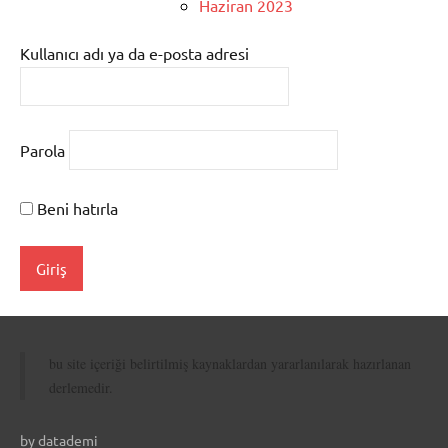
Haziran 2023
Kullanıcı adı ya da e-posta adresi
Parola
Beni hatırla
bu site içeriği belirtilmiş kaynaklardan yararlanılarak hazırlanan
derlemedir.
by datademi