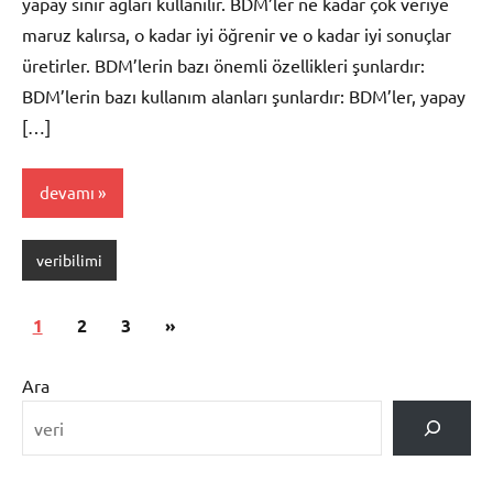
yapay sinir ağları kullanılır. BDM’ler ne kadar çok veriye
maruz kalırsa, o kadar iyi öğrenir ve o kadar iyi sonuçlar
üretirler. BDM’lerin bazı önemli özellikleri şunlardır:
BDM’lerin bazı kullanım alanları şunlardır: BDM’ler, yapay
[…]
devamı
veribilimi
Yazı
Sonraki
1
2
3
»
gezinmesi
yazılar
Ara