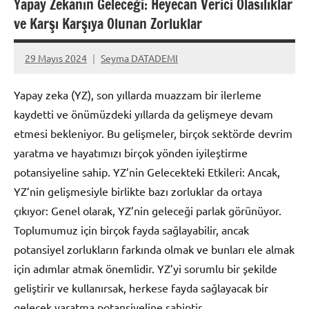
Yapay Zekanın Geleceği: Heyecan Verici Olasılıklar
ve Karşı Karşıya Olunan Zorluklar
29 Mayıs 2024
Seyma DATADEMI
Yorum
yapılmamış
Yapay zeka (YZ), son yıllarda muazzam bir ilerleme
kaydetti ve önümüzdeki yıllarda da gelişmeye devam
etmesi bekleniyor. Bu gelişmeler, birçok sektörde devrim
yaratma ve hayatımızı birçok yönden iyileştirme
potansiyeline sahip. YZ’nin Gelecekteki Etkileri: Ancak,
YZ’nin gelişmesiyle birlikte bazı zorluklar da ortaya
çıkıyor: Genel olarak, YZ’nin geleceği parlak görünüyor.
Toplumumuz için birçok fayda sağlayabilir, ancak
potansiyel zorlukların farkında olmak ve bunları ele almak
için adımlar atmak önemlidir. YZ’yi sorumlu bir şekilde
geliştirir ve kullanırsak, herkese fayda sağlayacak bir
gelecek yaratma potansiyeline sahiptir.