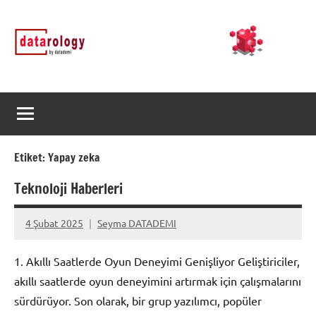
İçeriğe
DATArology
DATA-
geç
rology
by
datademi
Etiket:
Yapay zeka
Teknoloji Haberleri
4 Şubat 2025
Seyma DATADEMI
Yorum
yapılmamış
1. Akıllı Saatlerde Oyun Deneyimi Genişliyor Geliştiriciler,
akıllı saatlerde oyun deneyimini artırmak için çalışmalarını
sürdürüyor. Son olarak, bir grup yazılımcı, popüler