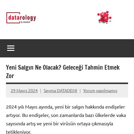
İçeriğe
DATArology
DATA-
geç
rology
by
datademi
Yeni Salgın Ne Olacak? Geleceği Tahmin Etmek
Zor
29 Mayıs 2024
Seyma DATADEMI
Yorum yapılmamış
2024 yılı Mayıs ayında, yeni bir salgın hakkında endişeler
artıyor. Bu endişeler, son zamanlarda bazı ülkelerde vaka
sayısında artış ve yeni bir virüsün ortaya çıkmasıyla
tetikleniyor.