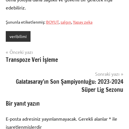
edebiliriz.
Şununla etiketlenmiş:
BOYUT
,
salgın
,
Yapay zeka
veribilimi
Yazı
Önceki yazı
Transpoze Veri İşleme
gezinmesi
Sonraki yazı
Galatasaray’ın Son Şampiyonluğu: 2023-2024
Süper Lig Sezonu
Bir yanıt yazın
E-posta adresiniz yayınlanmayacak.
Gerekli alanlar
*
ile
işaretlenmişlerdir