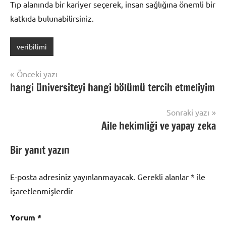
Tıp alanında bir kariyer seçerek, insan sağlığına önemli bir
katkıda bulunabilirsiniz.
veribilimi
Yazı
Önceki yazı
hangi üniversiteyi hangi bölümü tercih etmeliyim
gezinmesi
Sonraki yazı
Aile hekimliği ve yapay zeka
Bir yanıt yazın
E-posta adresiniz yayınlanmayacak.
Gerekli alanlar
*
ile
işaretlenmişlerdir
Yorum
*