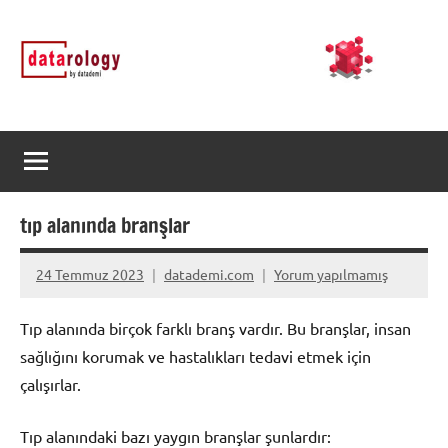
İçeriğe
DATArology
DATA-
geç
rology
by
datademi
tıp alanında branşlar
24 Temmuz 2023
datademi.com
Yorum yapılmamış
Tıp alanında birçok farklı branş vardır. Bu branşlar, insan
sağlığını korumak ve hastalıkları tedavi etmek için
çalışırlar.
Tıp alanındaki bazı yaygın branşlar şunlardır: