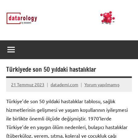
İçeriğe
DATArology
DATA-
geç
rology
by
datademi
Türkiyede son 50 yıldaki hastalıklar
21 Temmuz 2023
datademi.com
Yorum yapılmamış
Türkiye’de son 50 yıldaki hastalıklar tablosu, sağlık
hizmetlerinin gelişmesi ve yaşam koşullarının iyileşmesi
ile birlikte önemli ölçüde değişmiştir. 1970’lerde
Türkiye’de en yaygın ölüm nedenleri, bulaşıcı hastalıklar
(tüberküloz, verem, sıtma, kolera) ve çocukluk çağı