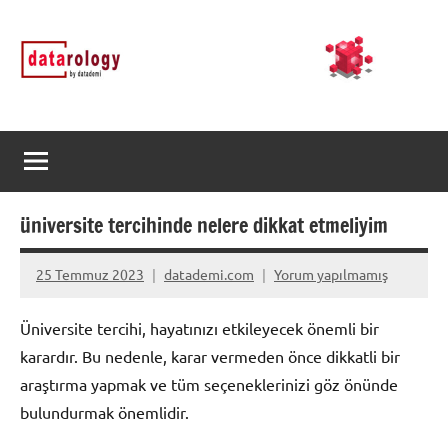
İçeriğe
DATArology
DATA-
geç
rology
by
datademi
üniversite tercihinde nelere dikkat etmeliyim
25 Temmuz 2023
datademi.com
Yorum yapılmamış
Üniversite tercihi, hayatınızı etkileyecek önemli bir
karardır. Bu nedenle, karar vermeden önce dikkatli bir
araştırma yapmak ve tüm seçeneklerinizi göz önünde
bulundurmak önemlidir.