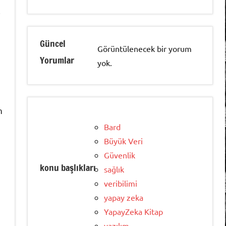
i
Güncel
Görüntülenecek bir yorum
Yorumlar
yok.
n
Bard
Büyük Veri
Güvenlik
konu başlıkları
sağlık
veribilimi
yapay zeka
YapayZeka Kitap
yazılım