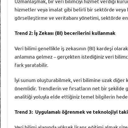
Uzmanlaşmak, bir veri bilimciyi hizmet verdiği kuru
hizmetler veya imalat gibi belirli bir sektörde veya be
görselleştirme ve veritabanı yönetimi, sektörde en
Trend 2: İş Zekası (BI) becerilerini kullanmak
Veri bilimi genellikle iş zekasının (BI) kardeşi olar
anlamına gelmez – gerçekten istediğiniz veri bilimc
fark yaratabilir.
İyi sunum oluşturabilmek, veri bilimine uzak diğer ki
önemlidir. Trendlerin ve fırsatların net bir şekilde
analitiği yoluyla elde ettiğiniz temel bilgilerin hed
Trend 3: Uygulamalı öğrenmek ve teknolojiyi tak
Veri bilimi alanında yüksek lisans eğitimi almak size