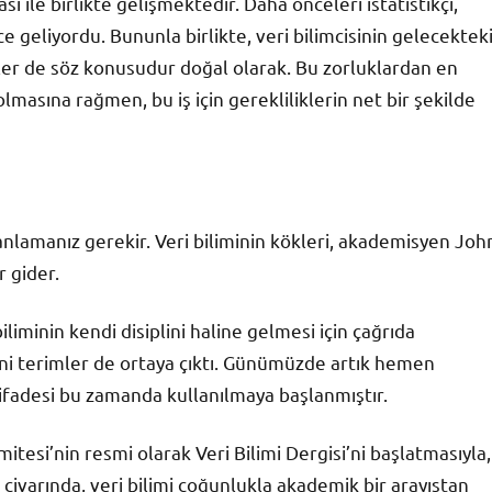
sı ile birlikte gelişmektedir. Daha önceleri istatistikçi,
e geliyordu. Bununla birlikte, veri bilimcisinin gelecektek
kler de söz konusudur doğal olarak. Bu zorluklardan en
olmasına rağmen, bu iş için gerekliliklerin net bir şekilde
 anlamanız gerekir. Veri biliminin kökleri, akademisyen Joh
r gider.
liminin kendi disiplini haline gelmesi için çağrıda
yeni terimler de ortaya çıktı. Günümüzde artık hemen
 ifadesi bu zamanda kullanılmaya başlanmıştır.
mitesi’nin resmi olarak Veri Bilimi Dergisi’ni başlatmasıyla,
8 civarında, veri bilimi çoğunlukla akademik bir arayıştan