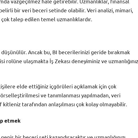
mda vazgeçilmez hale getirebilir. Uzmanlıklar, finansal
lirli bir veri beceri setinde olabilir. Veri analizi, mimari,
 çok talep edilen temel uzmanlıklardır.
ak düşünülür. Ancak bu, BI becerilerinizi geride bırakmak
isi rolüne ulaşmakta İş Zekası deneyiminiz ve uzmanlığını
şilere elde ettiğiniz içgörüleri açıklamak için çok
 görselleştirilmesi ve tanımlanması yapılmadan, veri
ef kitleniz tarafından anlaşılması çok kolay olmayabilir.
ip etmek
 geniş bir beceri seti kazandıracaktır ve uzmanlığınızı