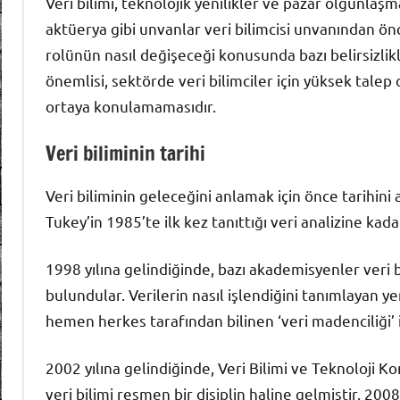
Veri bilimi, teknolojik yenilikler ve pazar olgunlaşma
aktüerya gibi unvanlar veri bilimcisi unvanından önc
rolünün nasıl değişeceği konusunda bazı belirsizli
önemlisi, sektörde veri bilimciler için yüksek talep 
ortaya konulamamasıdır.
Veri biliminin tarihi
Veri biliminin geleceğini anlamak için önce tarihini
Tukey’in 1985’te ilk kez tanıttığı veri analizine kada
1998 yılına gelindiğinde, bazı akademisyenler veri bi
bulundular. Verilerin nasıl işlendiğini tanımlayan 
hemen herkes tarafından bilinen ‘veri madenciliği’
2002 yılına gelindiğinde, Veri Bilimi ve Teknoloji Ko
veri bilimi resmen bir disiplin haline gelmiştir. 200