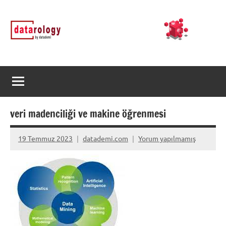
İçeriğe
DATArology
DATA-
geç
rology
by
datademi
veri madenciliği ve makine öğrenmesi
19 Temmuz 2023
datademi.com
Yorum yapılmamış