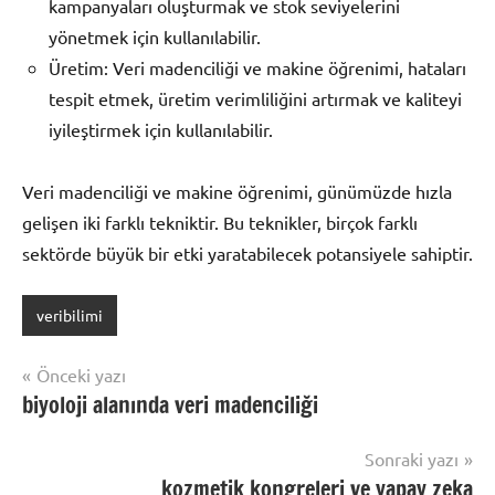
kampanyaları oluşturmak ve stok seviyelerini
yönetmek için kullanılabilir.
Üretim: Veri madenciliği ve makine öğrenimi, hataları
tespit etmek, üretim verimliliğini artırmak ve kaliteyi
iyileştirmek için kullanılabilir.
Veri madenciliği ve makine öğrenimi, günümüzde hızla
gelişen iki farklı tekniktir. Bu teknikler, birçok farklı
sektörde büyük bir etki yaratabilecek potansiyele sahiptir.
veribilimi
Yazı
Önceki yazı
biyoloji alanında veri madenciliği
gezinmesi
Sonraki yazı
kozmetik kongreleri ve yapay zeka