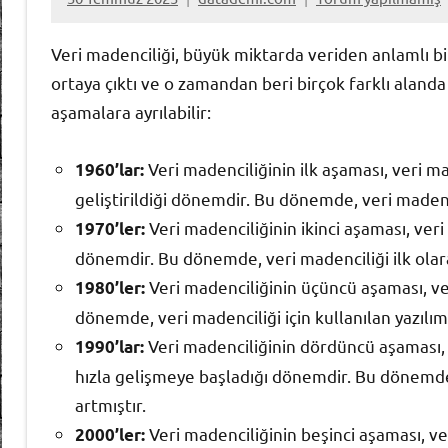
Veri madenciliği, büyük miktarda veriden anlamlı bil
ortaya çıktı ve o zamandan beri birçok farklı alanda k
aşamalara ayrılabilir:
Veri madenciliğinin ilk aşaması, veri m
1960’lar:
geliştirildiği dönemdir. Bu dönemde, veri madencili
Veri madenciliğinin ikinci aşaması, ver
1970’ler:
dönemdir. Bu dönemde, veri madenciliği ilk olar
Veri madenciliğinin üçüncü aşaması, v
1980’ler:
dönemde, veri madenciliği için kullanılan yazılımla
Veri madenciliğinin dördüncü aşaması, v
1990’lar:
hızla gelişmeye başladığı dönemdir. Bu dönemde, v
artmıştır.
Veri madenciliğinin beşinci aşaması, ve
2000’ler: