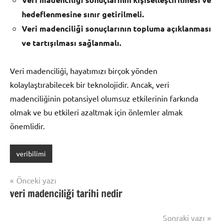
hedeflenmesine sınır getirilmeli.
Veri madenciliği sonuçlarının topluma açıklanması
ve tartışılması sağlanmalı.
Veri madenciliği, hayatımızı birçok yönden
kolaylaştırabilecek bir teknolojidir. Ancak, veri
madenciliğinin potansiyel olumsuz etkilerinin farkında
olmak ve bu etkileri azaltmak için önlemler almak
önemlidir.
veribilimi
Yazı
Önceki yazı
veri madenciliği tarihi nedir
gezinmesi
Sonraki yazı