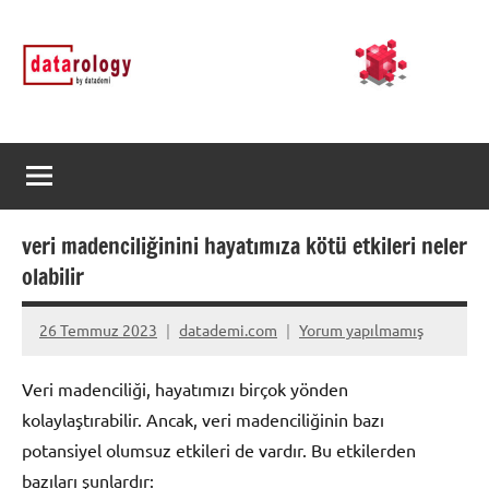
İçeriğe
DATArology
DATA-
geç
rology
by
datademi
veri madenciliğinini hayatımıza kötü etkileri neler
olabilir
26 Temmuz 2023
datademi.com
Yorum yapılmamış
Veri madenciliği, hayatımızı birçok yönden
kolaylaştırabilir. Ancak, veri madenciliğinin bazı
potansiyel olumsuz etkileri de vardır. Bu etkilerden
bazıları şunlardır: