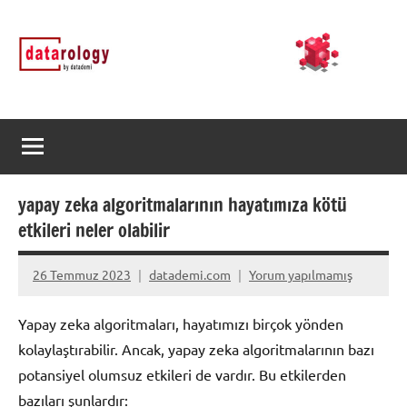
İçeriğe
DATArology
DATA-
geç
rology
by
datademi
yapay zeka algoritmalarının hayatımıza kötü
etkileri neler olabilir
26 Temmuz 2023
datademi.com
Yorum yapılmamış
Yapay zeka algoritmaları, hayatımızı birçok yönden
kolaylaştırabilir. Ancak, yapay zeka algoritmalarının bazı
potansiyel olumsuz etkileri de vardır. Bu etkilerden
bazıları şunlardır: