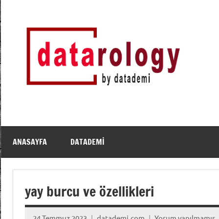
İçeriğe
geç
DATArology
DATA-
rology
by
datademi
ANASAYFA
DATADEMI
yay burcu ve özellikleri
24 Temmuz 2023
datademi.com
Yorum yapılmamış