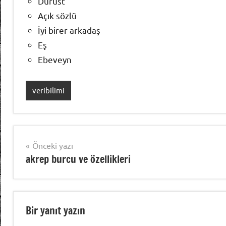
Dürüst
Açık sözlü
İyi birer arkadaş
Eş
Ebeveyn
veribilimi
Yazı
Önceki yazı
akrep burcu ve özellikleri
gezinmesi
Bir yanıt yazın