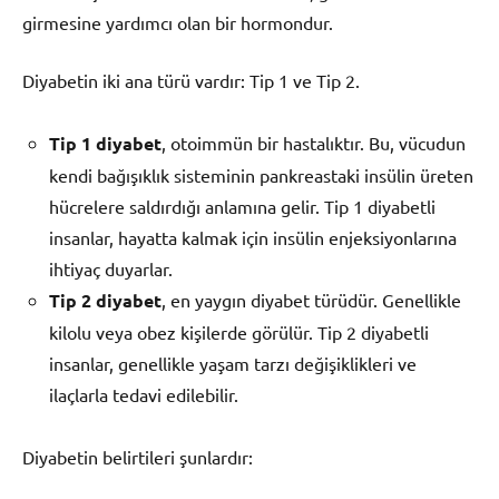
girmesine yardımcı olan bir hormondur.
Diyabetin iki ana türü vardır: Tip 1 ve Tip 2.
Tip 1 diyabet
, otoimmün bir hastalıktır. Bu, vücudun
kendi bağışıklık sisteminin pankreastaki insülin üreten
hücrelere saldırdığı anlamına gelir. Tip 1 diyabetli
insanlar, hayatta kalmak için insülin enjeksiyonlarına
ihtiyaç duyarlar.
Tip 2 diyabet
, en yaygın diyabet türüdür. Genellikle
kilolu veya obez kişilerde görülür. Tip 2 diyabetli
insanlar, genellikle yaşam tarzı değişiklikleri ve
ilaçlarla tedavi edilebilir.
Diyabetin belirtileri şunlardır: