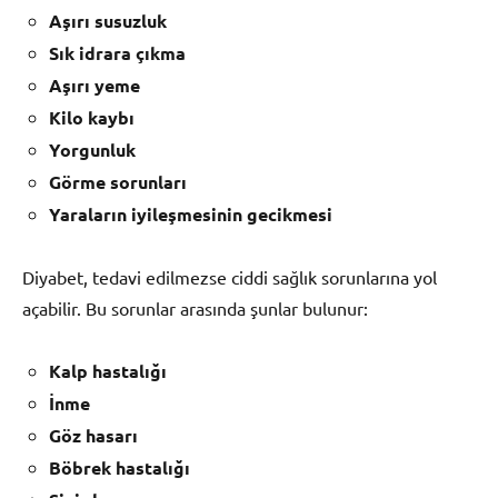
Aşırı susuzluk
Sık idrara çıkma
Aşırı yeme
Kilo kaybı
Yorgunluk
Görme sorunları
Yaraların iyileşmesinin gecikmesi
Diyabet, tedavi edilmezse ciddi sağlık sorunlarına yol
açabilir. Bu sorunlar arasında şunlar bulunur:
Kalp hastalığı
İnme
Göz hasarı
Böbrek hastalığı