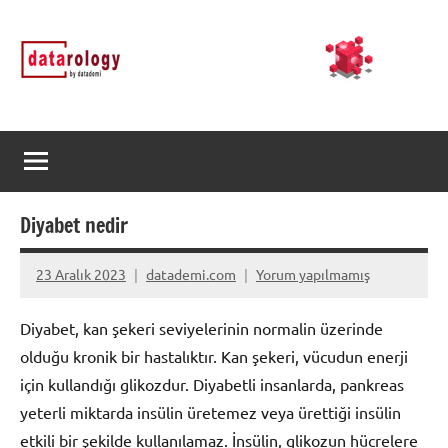
İçeriğe
DATArology
DATA-
geç
rology
by
datademi
Diyabet nedir
23 Aralık 2023
datademi.com
Yorum yapılmamış
Diyabet, kan şekeri seviyelerinin normalin üzerinde
olduğu kronik bir hastalıktır. Kan şekeri, vücudun enerji
için kullandığı glikozdur. Diyabetli insanlarda, pankreas
yeterli miktarda insülin üretemez veya ürettiği insülin
etkili bir şekilde kullanılamaz. İnsülin, glikozun hücrelere