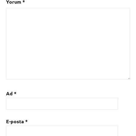
Yorum
*
Ad
*
E-posta
*