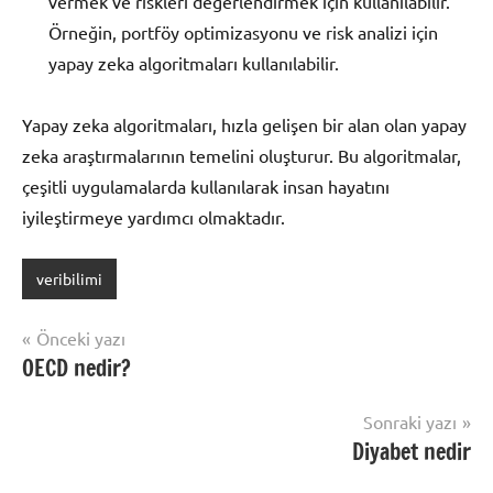
vermek ve riskleri değerlendirmek için kullanılabilir.
Örneğin, portföy optimizasyonu ve risk analizi için
yapay zeka algoritmaları kullanılabilir.
Yapay zeka algoritmaları, hızla gelişen bir alan olan yapay
zeka araştırmalarının temelini oluşturur. Bu algoritmalar,
çeşitli uygulamalarda kullanılarak insan hayatını
iyileştirmeye yardımcı olmaktadır.
veribilimi
Yazı
Önceki yazı
OECD nedir?
gezinmesi
Sonraki yazı
Diyabet nedir