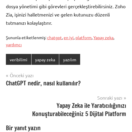
dosya yönetimi gibi görevleri gerçekleştirebilirsiniz. Zoho
Zia, işinizi halletmenizi ve gelen kutunuzu düzenli
tutmanızı kolaylaştırır.
Şununla etiketlenmiş:
chatgpt
,
en iyi
,
platform
,
Yapay zeka
,
yardımcı
veribilimi
yapay zeka
yazılım
Yazı
Önceki yazı
ChatGPT nedir, nasıl kullanılır?
gezinmesi
Sonraki yazı
Yapay Zeka ile Yaratıcılığınızı
Konuşturabileceğiniz 5 Dijital Platform
Bir yanıt yazın