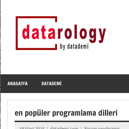
İçeriğe
geç
DATArology
DATA-
rology
by
datademi
ANASAYFA
DATADEMI
en popüler programlama dilleri
19 Mart 2024
datademi.com
Yorum yapılmamış