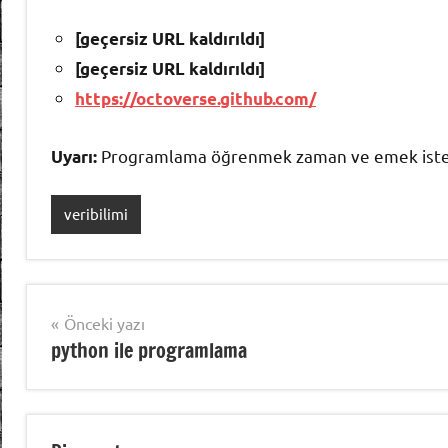
[geçersiz URL kaldırıldı]
[geçersiz URL kaldırıldı]
https://octoverse.github.com/
Programlama öğrenmek zaman ve emek ister. 
Uyarı:
veribilimi
Yazı
Önceki yazı
python ile programlama
gezinmesi