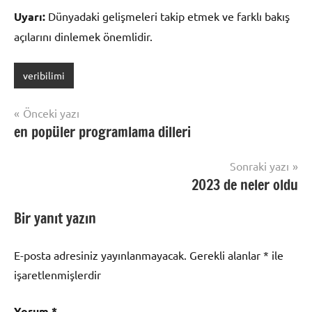
Uyarı:
Dünyadaki gelişmeleri takip etmek ve farklı bakış
açılarını dinlemek önemlidir.
veribilimi
Yazı
Önceki yazı
en popüler programlama dilleri
gezinmesi
Sonraki yazı
2023 de neler oldu
Bir yanıt yazın
E-posta adresiniz yayınlanmayacak.
Gerekli alanlar
*
ile
işaretlenmişlerdir
Yorum
*