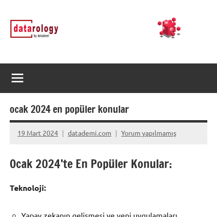
İçeriğe
DATArology
DATA-
geç
rology
by
datademi
ocak 2024 en popüler konular
19 Mart 2024
datademi.com
Yorum yapılmamış
Ocak 2024’te En Popüler Konular:
Teknoloji:
Yapay zekanın gelişmesi ve yeni uygulamaları