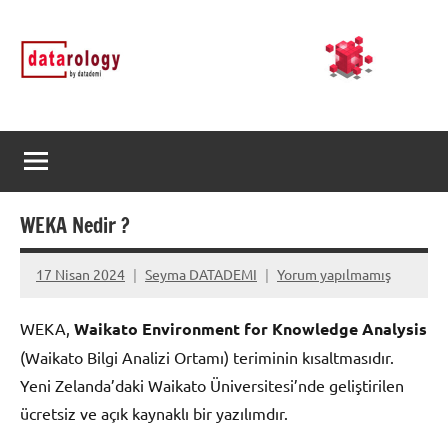
İçeriğe
DATArology
DATA-
geç
rology
by
datademi
WEKA Nedir ?
17 Nisan 2024
Seyma DATADEMI
Yorum yapılmamış
WEKA,
Waikato Environment for Knowledge Analysis
(Waikato Bilgi Analizi Ortamı) teriminin kısaltmasıdır.
Yeni Zelanda’daki Waikato Üniversitesi’nde geliştirilen
ücretsiz ve açık kaynaklı bir yazılımdır.