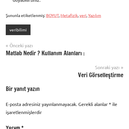
Şununla etiketlenmiş:
BOYUT
,
Metafizik
,
veri
,
Yazılım
veribilimi
Yazı
Önceki yazı
Matlab Nedir ? Kullanım Alanları :
gezinmesi
Sonraki yazı
Veri Görselleştirme
Bir yanıt yazın
E-posta adresiniz yayınlanmayacak.
Gerekli alanlar
*
ile
işaretlenmişlerdir
Yorum
*