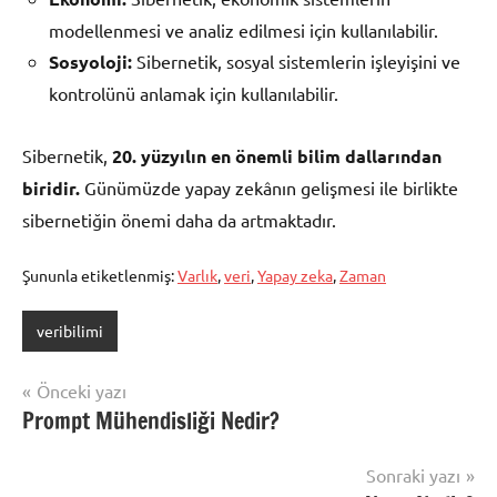
modellenmesi ve analiz edilmesi için kullanılabilir.
Sosyoloji:
Sibernetik, sosyal sistemlerin işleyişini ve
kontrolünü anlamak için kullanılabilir.
Sibernetik,
20. yüzyılın en önemli bilim dallarından
biridir.
Günümüzde yapay zekânın gelişmesi ile birlikte
sibernetiğin önemi daha da artmaktadır.
Şununla etiketlenmiş:
Varlık
,
veri
,
Yapay zeka
,
Zaman
veribilimi
Yazı
Önceki yazı
Prompt Mühendisliği Nedir?
gezinmesi
Sonraki yazı